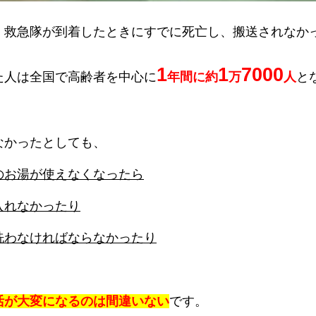
、救急隊が到着したときにすでに死亡し、搬送されなか
1
1
7000
た人は全国で高齢者を中心に
年間に約
万
人
と
なかったとしても、
のお湯が使えなくなったら
入れなかったり
洗わなければならなかったり
活が大変になるのは間違いない
です。