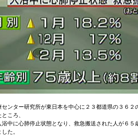
療センター研究所が東日本を中心に２３都道県の３６２
たところ、
入浴中に心肺停止状態となり、救急搬送された人が６５
ました。