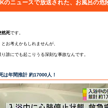
HKのニュースで放送された、お風呂の危
突然死
です。
」とお考えかもしれませんが、
限り誰にでも起こりうる深刻な事故なんです。
は年間推計 約17000人！