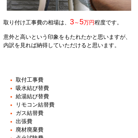
3
5
取り付け工事費の相場は、
～
万円
程度です。
意外と高いという印象をもたれたかと思いますが、
内訳を見れば納得していただけると思います。
取付工事費
吸水結び替費
給湯結び替費
リモコン結替費
ガス結替費
出張費
廃材廃棄費
点火試験費