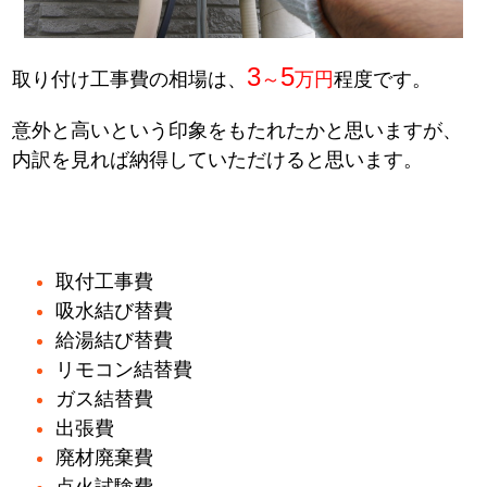
3
5
取り付け工事費の相場は、
～
万円
程度です。
意外と高いという印象をもたれたかと思いますが、
内訳を見れば納得していただけると思います。
取付工事費
吸水結び替費
給湯結び替費
リモコン結替費
ガス結替費
出張費
廃材廃棄費
点火試験費