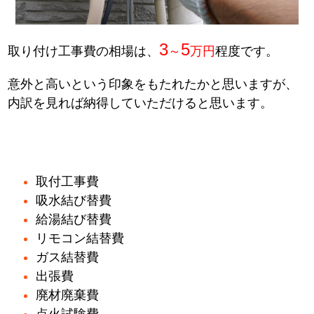
3
5
取り付け工事費の相場は、
～
万円
程度です。
意外と高いという印象をもたれたかと思いますが、
内訳を見れば納得していただけると思います。
取付工事費
吸水結び替費
給湯結び替費
リモコン結替費
ガス結替費
出張費
廃材廃棄費
点火試験費