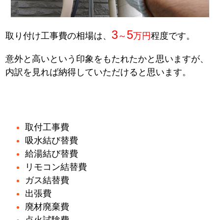
3
5
取り付け工事費の相場は、
～
万円
程度です。
意外と高いという印象をもたれたかと思いますが、
内訳を見れば納得していただけると思います。
取付工事費
吸水結び替費
給湯結び替費
リモコン結替費
ガス結替費
出張費
廃材廃棄費
点火試験費