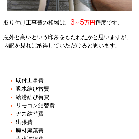
3
5
取り付け工事費の相場は、
～
万円
程度です。
意外と高いという印象をもたれたかと思いますが、
内訳を見れば納得していただけると思います。
取付工事費
吸水結び替費
給湯結び替費
リモコン結替費
ガス結替費
出張費
廃材廃棄費
点火試験費