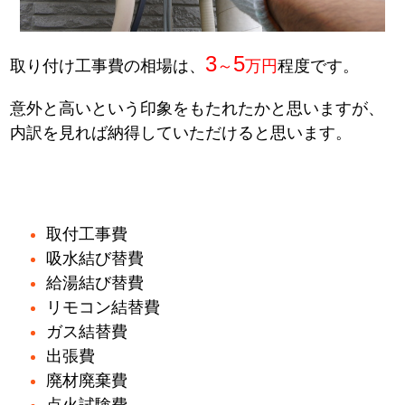
3
5
取り付け工事費の相場は、
～
万円
程度です。
意外と高いという印象をもたれたかと思いますが、
内訳を見れば納得していただけると思います。
取付工事費
吸水結び替費
給湯結び替費
リモコン結替費
ガス結替費
出張費
廃材廃棄費
点火試験費