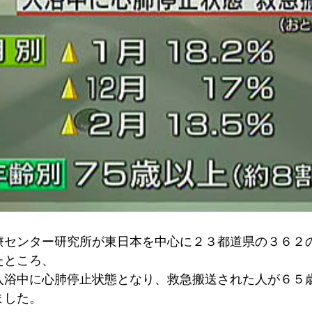
療センター研究所が東日本を中心に２３都道県の３６２
たところ、
入浴中に心肺停止状態となり、救急搬送された人が６５
ました。