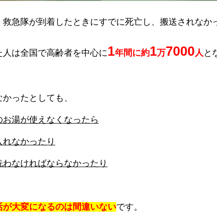
、救急隊が到着したときにすでに死亡し、搬送されなか
1
1
7000
た人は全国で高齢者を中心に
年間に約
万
人
と
なかったとしても、
のお湯が使えなくなったら
入れなかったり
洗わなければならなかったり
活が大変になるのは間違いない
です。