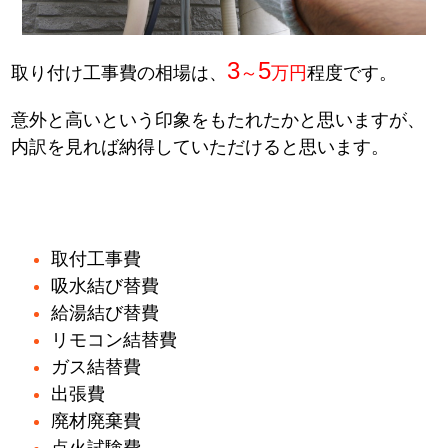
3
5
取り付け工事費の相場は、
～
万円
程度です。
意外と高いという印象をもたれたかと思いますが、
内訳を見れば納得していただけると思います。
取付工事費
吸水結び替費
給湯結び替費
リモコン結替費
ガス結替費
出張費
廃材廃棄費
点火試験費