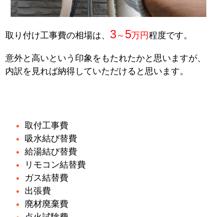
3
5
取り付け工事費の相場は、
～
万円
程度です。
意外と高いという印象をもたれたかと思いますが、
内訳を見れば納得していただけると思います。
取付工事費
吸水結び替費
給湯結び替費
リモコン結替費
ガス結替費
出張費
廃材廃棄費
点火試験費