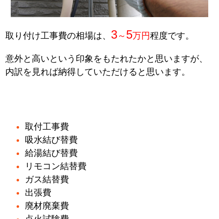
3
5
取り付け工事費の相場は、
～
万円
程度です。
意外と高いという印象をもたれたかと思いますが、
内訳を見れば納得していただけると思います。
取付工事費
吸水結び替費
給湯結び替費
リモコン結替費
ガス結替費
出張費
廃材廃棄費
点火試験費