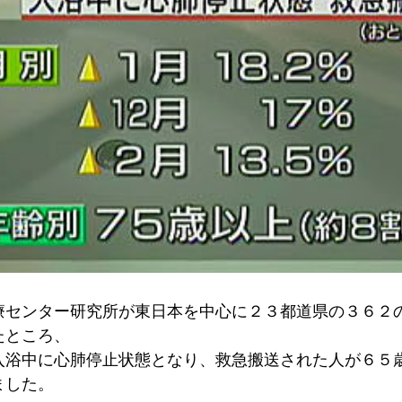
療センター研究所が東日本を中心に２３都道県の３６２
たところ、
入浴中に心肺停止状態となり、救急搬送された人が６５
ました。