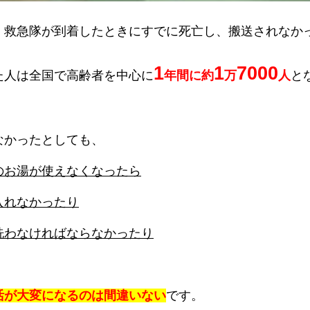
、救急隊が到着したときにすでに死亡し、搬送されなか
1
1
7000
た人は全国で高齢者を中心に
年間に約
万
人
と
なかったとしても、
のお湯が使えなくなったら
入れなかったり
洗わなければならなかったり
活が大変になるのは間違いない
です。