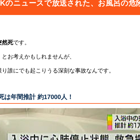
HKのニュースで放送された、お風呂の危
突然死
です。
」とお考えかもしれませんが、
限り誰にでも起こりうる深刻な事故なんです。
は年間推計 約17000人！