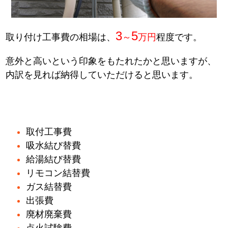
3
5
取り付け工事費の相場は、
～
万円
程度です。
意外と高いという印象をもたれたかと思いますが、
内訳を見れば納得していただけると思います。
取付工事費
吸水結び替費
給湯結び替費
リモコン結替費
ガス結替費
出張費
廃材廃棄費
点火試験費