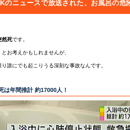
HKのニュースで放送された、お風呂の危
突然死
です。
」とお考えかもしれませんが、
限り誰にでも起こりうる深刻な事故なんです。
は年間推計 約17000人！