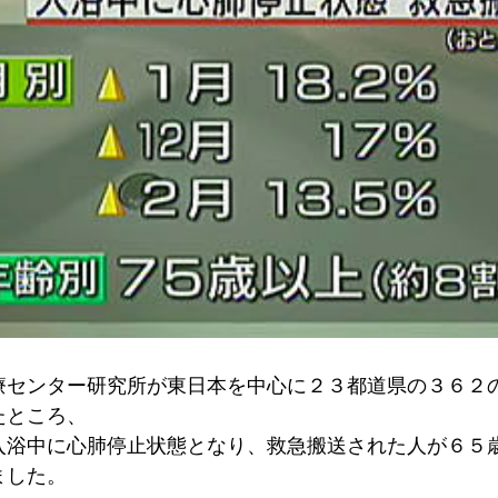
療センター研究所が東日本を中心に２３都道県の３６２
たところ、
入浴中に心肺停止状態となり、救急搬送された人が６５
ました。