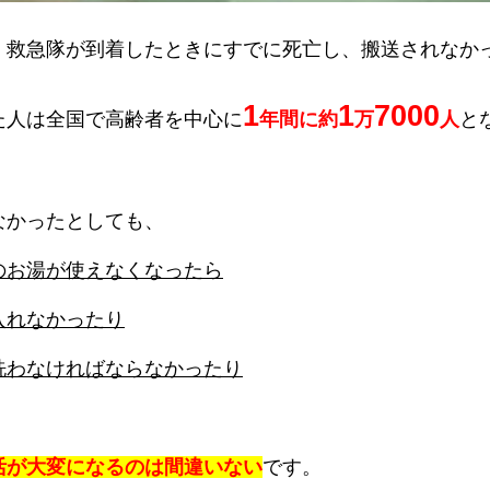
、救急隊が到着したときにすでに死亡し、搬送されなか
1
1
7000
た人は全国で高齢者を中心に
年間に約
万
人
と
なかったとしても、
のお湯が使えなくなったら
入れなかったり
洗わなければならなかったり
活が大変になるのは間違いない
です。