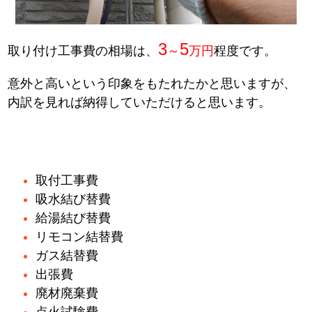
3
5
取り付け工事費の相場は、
～
万円
程度です。
意外と高いという印象をもたれたかと思いますが、
内訳を見れば納得していただけると思います。
取付工事費
吸水結び替費
給湯結び替費
リモコン結替費
ガス結替費
出張費
廃材廃棄費
点火試験費