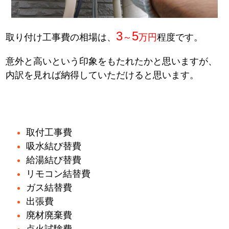
3
5
取り付け工事費の相場は、
～
万円
程度です。
意外と高いという印象をもたれたかと思いますが、
内訳を見れば納得していただけると思います。
取付工事費
吸水結び替費
給湯結び替費
リモコン結替費
ガス結替費
出張費
廃材廃棄費
点火試験費