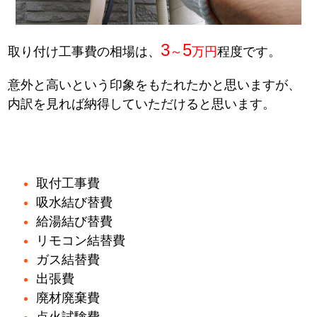
3
5
取り付け工事費の相場は、
～
万円
程度です。
意外と高いという印象をもたれたかと思いますが、
内訳を見れば納得していただけると思います。
取付工事費
吸水結び替費
給湯結び替費
リモコン結替費
ガス結替費
出張費
廃材廃棄費
点火試験費