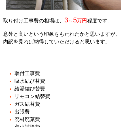
3
5
取り付け工事費の相場は、
～
万円
程度です。
意外と高いという印象をもたれたかと思いますが、
内訳を見れば納得していただけると思います。
取付工事費
吸水結び替費
給湯結び替費
リモコン結替費
ガス結替費
出張費
廃材廃棄費
点火試験費