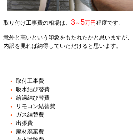
3
5
取り付け工事費の相場は、
～
万円
程度です。
意外と高いという印象をもたれたかと思いますが、
内訳を見れば納得していただけると思います。
取付工事費
吸水結び替費
給湯結び替費
リモコン結替費
ガス結替費
出張費
廃材廃棄費
点火試験費