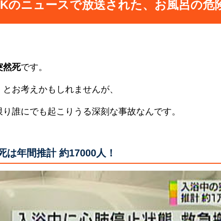
HKのニュースで放送された、お風呂の危
突然死
です。
」とお考えかもしれませんが、
限り誰にでも起こりうる深刻な事故なんです。
は年間推計 約17000人！