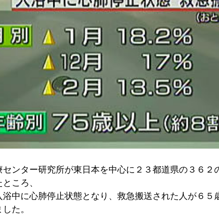
療センター研究所が東日本を中心に２３都道県の３６２
たところ、
入浴中に心肺停止状態となり、救急搬送された人が６５
ました。