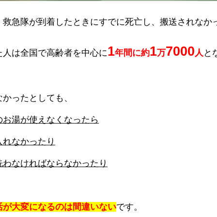
、救急隊が到着したときにすでに死亡し、搬送されなか
1
1
7000
た人は全国で高齢者を中心に
年間に約
万
人
と
なかったとしても、
のお湯が使えなくなったら
入れなかったり
洗わなければならなかったり
活が大変になるのは間違いない
です。