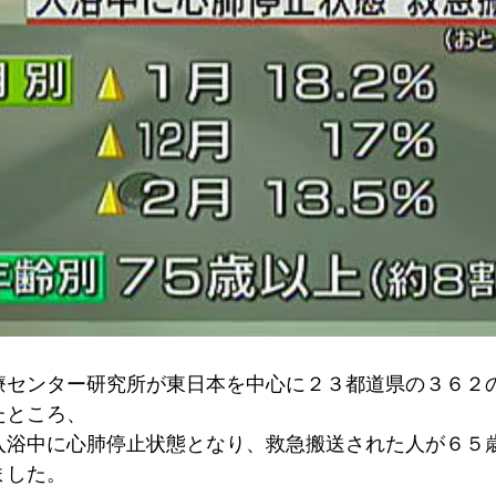
療センター研究所が東日本を中心に２３都道県の３６２
たところ、
入浴中に心肺停止状態となり、救急搬送された人が６５
ました。