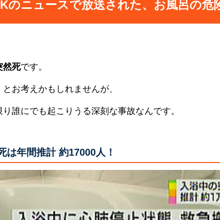
HKのニュースで放送された、お風呂の危
突然死
です。
」とお考えかもしれませんが、
限り誰にでも起こりうる深刻な事故なんです。
は年間推計 約17000人！