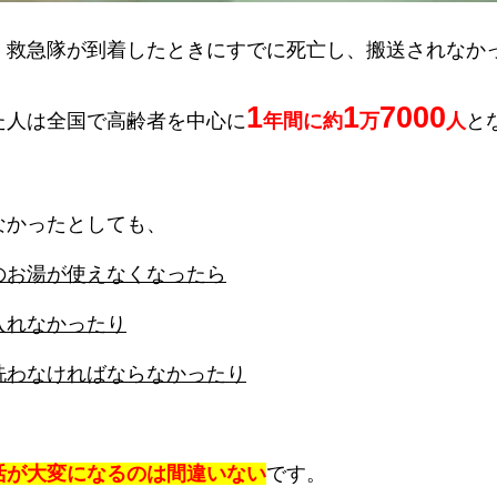
、救急隊が到着したときにすでに死亡し、搬送されなか
1
1
7000
た人は全国で高齢者を中心に
年間に約
万
人
と
なかったとしても、
のお湯が使えなくなったら
入れなかったり
洗わなければならなかったり
活が大変になるのは間違いない
です。