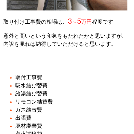
3
5
取り付け工事費の相場は、
～
万円
程度です。
意外と高いという印象をもたれたかと思いますが、
内訳を見れば納得していただけると思います。
取付工事費
吸水結び替費
給湯結び替費
リモコン結替費
ガス結替費
出張費
廃材廃棄費
点火試験費