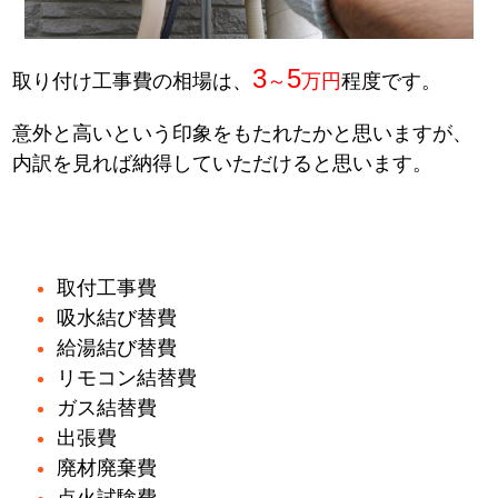
3
5
取り付け工事費の相場は、
～
万円
程度です。
意外と高いという印象をもたれたかと思いますが、
内訳を見れば納得していただけると思います。
取付工事費
吸水結び替費
給湯結び替費
リモコン結替費
ガス結替費
出張費
廃材廃棄費
点火試験費