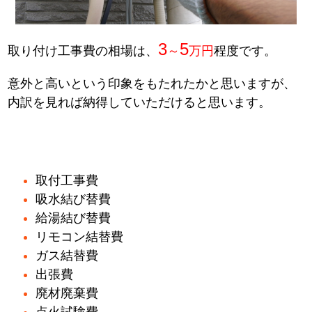
3
5
取り付け工事費の相場は、
～
万円
程度です。
意外と高いという印象をもたれたかと思いますが、
内訳を見れば納得していただけると思います。
取付工事費
吸水結び替費
給湯結び替費
リモコン結替費
ガス結替費
出張費
廃材廃棄費
点火試験費