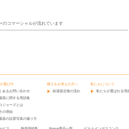
ーのコマーシャルが流れています
の選び方
購入をお考えの方へ
私たちについて
くあるお問い合わせ
給湯器交換の流れ
私たちが選ばれる理
湯器に関する用語集
コジョーズとは
さの理由
湯器の設置写真の撮り方
ービス
熱源器特集
Rinnai商品一覧
ビルトインガスコンロ