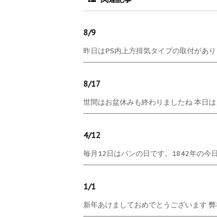
8/9
昨日はPS内上方排気タイプの取付がありま
8/17
世間はお盆休みも終わりましたね 本日はカ
4/12
毎月12日はパンの日です。1842年の今日
1/1
新年あけましておめでとうございます 弊社