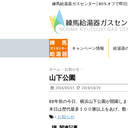
練馬給湯器ガスセンター│80％オフで即日交
キャンペーン情報
給湯器
HOME
ホーム
>
お知らせ
>
山下公園
2018/03/15
2019/10/29
88年前の今日、横浜山下公園が開園しま
本日は歴代最多１００勝以上をあげ、数
-
お知らせ
関連記事