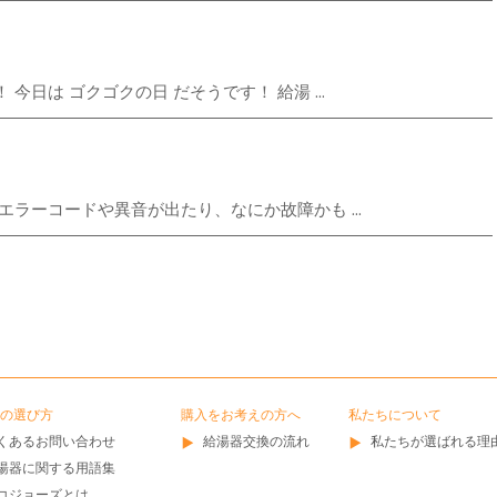
日は ゴクゴクの日 だそうです！ 給湯 ...
ラーコードや異音が出たり、なにか故障かも ...
の選び方
購入をお考えの方へ
私たちについて
くあるお問い合わせ
給湯器交換の流れ
私たちが選ばれる理
湯器に関する用語集
コジョーズとは