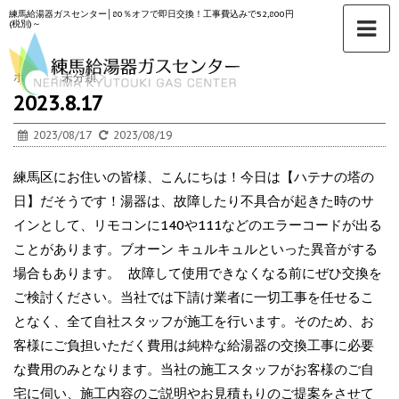
練馬給湯器ガスセンター│80％オフで即日交換！工事費込みで52,800円
(税別)～
ホーム
>
未分類
>
2023.8.17
2023/08/17
2023/08/19
練馬区にお住いの皆様、こんにちは！今日は【ハテナの塔の
日】だそうです！湯器は、故障したり不具合が起きた時のサ
インとして、リモコンに140や111などのエラーコードが出る
ことがあります。ブオーン キュルキュルといった異音がする
場合もあります。 故障して使用できなくなる前にぜひ交換を
ご検討ください。当社では下請け業者に一切工事を任せるこ
となく、全て自社スタッフが施工を行います。そのため、お
客様にご負担いただく費用は純粋な給湯器の交換工事に必要
な費用のみとなります。当社の施工スタッフがお客様のご自
宅に伺い、施工内容のご説明やお見積もりのご提案をさせて