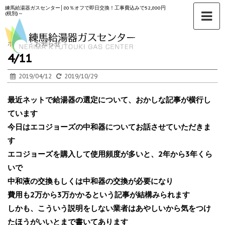
練馬給湯器ガスセンター│80％オフで即日交換！工事費込みで52,800円
(税別)～
ホーム
>
お知らせ
>
4/11
2019/04/12
2019/10/29
最近ネットで給湯器の選定について、おかしな記事が横行し
ています
今日はエコジョーズの中和器についてお話させていただきま
す
エコジョーズを購入して使用頻度が多いと、2年から3年くら
いで
中和液の交換もしくは中和器の交換が必要になり
費用も2万から3万かかるという記事が結構みられます
しかも、こういう説明をしない業者はあやしいから気をつけ
たほうがいいとまで書いてあります