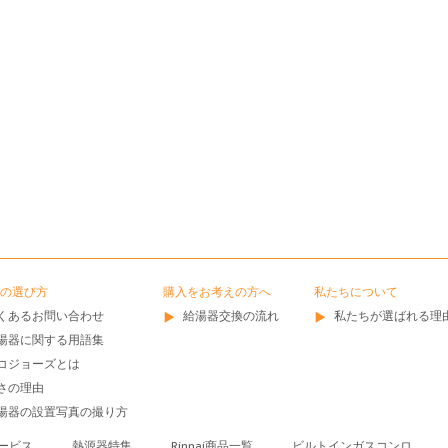
の選び方
購入をお考えの方へ
私たちについて
くあるお問い合わせ
給湯器交換の流れ
私たちが選ばれる理
湯器に関する用語集
コジョーズとは
さの理由
湯器の設置写真の撮り方
ービス
熱源器特集
Rinnai商品一覧
ビルトインガスコンロ