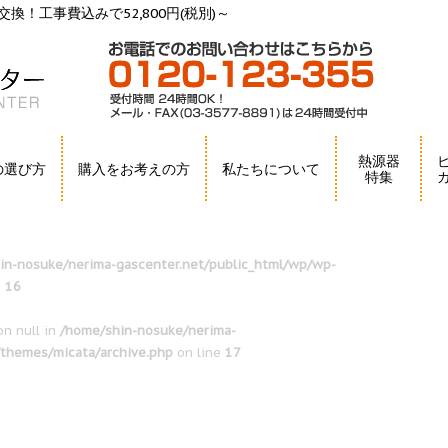
換！工事費込みで52,800円(税別)～
熱源器
の選び方
購入をお考えの方
私たちについて
特集
in-nosuke/nerima-gascenter.net/public_html/wp/wp-
e
16
on null in
/home/shin-nosuke/nerima-
/themes/micata/archive.php
on line
17