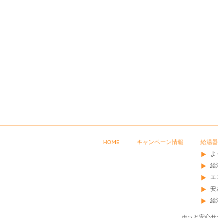
HOME
キャンペーン情報
給湯器
よ
給
エ
安
給
ホッと安心サ