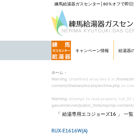
練馬給湯器ガスセンター│80％オフで即日交
キャンペーン情報
給湯器
HOME
ホーム
>
Warning
: Undefined array key 0 in
/home/sh
content/themes/micata/archive.php
on lin
Warning
: Attempt to read property "cat_ID" 
gascenter.net/public_html/wp/wp-content
「 給湯専用エコジョーズ16 」 一覧
RUX-E1616W(A)