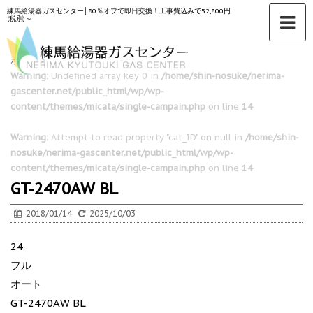
練馬給湯器ガスセンター│80％オフで即日交換！工事費込みで52,800円
(税別)～
ホーム
>
Warning
: Undefined array key 0 in
/home/shin-nosuke/nerima-
gascenter.net/public_html/wp/wp-
content/themes/micata/single-campain.php
on line
14
Warning
: Attempt to read property "cat_ID" on null in
/home/shin-
nosuke/nerima-gascenter.net/public_html/wp/wp-
content/themes/micata/single-campain.php
on line
14
GT-2470AW BL
2018/01/14
2025/10/03
24
フル
オート
GT-2470AW BL