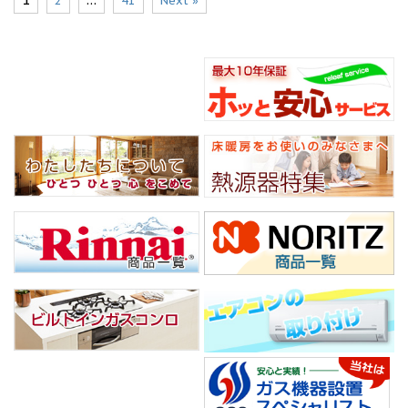
2
41
Next »