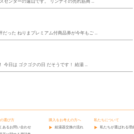
センターの遠山です。 リンナイの売れ筋商 ...
った ねりまプレミアム付商品券が今年もご ...
日は ゴクゴクの日 だそうです！ 給湯 ...
の選び方
購入をお考えの方へ
私たちについて
くあるお問い合わせ
給湯器交換の流れ
私たちが選ばれる理