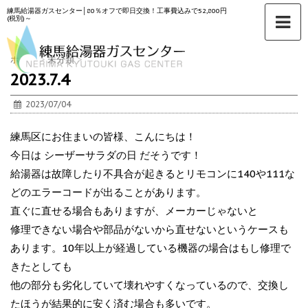
練馬給湯器ガスセンター│80％オフで即日交換！工事費込みで52,800円
(税別)～
ホーム
>
未分類
>
2023.7.4
2023/07/04
練馬区にお住まいの皆様、こんにちは！
今日は シーザーサラダの日 だそうです！
給湯器は故障したり不具合が起きるとリモコンに140や111な
どのエラーコードが出ることがあります。
直ぐに直せる場合もありますが、メーカーじゃないと
修理できない場合や部品がないから直せないというケースも
あります。10年以上が経過している機器の場合はもし修理で
きたとしても
他の部分も劣化していて壊れやすくなっているので、交換し
たほうが結果的に安く済む場合も多いです。